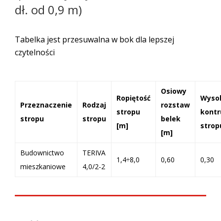
dł. od 0,9 m)
Tabelka jest przesuwalna w bok dla lepszej
czytelności
Osiowy
Ropiętość
Wyso
Przeznaczenie
Rodzaj
rozstaw
stropu
kontr
stropu
stropu
belek
[m]
strop
[m]
Budownictwo
TERIVA
1,4÷8,0
0,60
0,30
mieszkaniowe
4,0/2-2