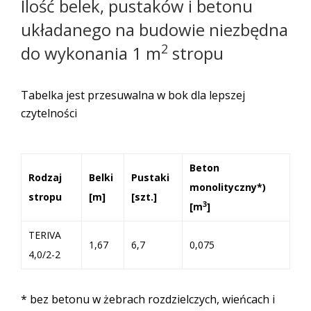
Ilość belek, pustaków i betonu
układanego na budowie niezbędna
2
do wykonania 1 m
stropu
Tabelka jest przesuwalna w bok dla lepszej
czytelności
Beton
Rodzaj
Belki
Pustaki
monolityczny*)
stropu
[m]
[szt.]
3
[m
]
TERIVA
1,67
6,7
0,075
4,0/2-2
* bez betonu w żebrach rozdzielczych, wieńcach i